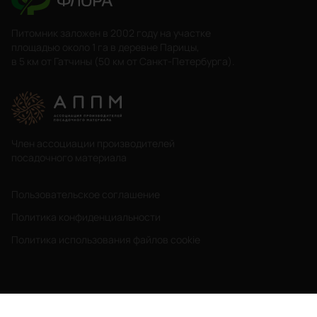
Питомник заложен в 2002 году на участке
площадью около 1 га в деревне Парицы,
в 5 км от Гатчины (50 км от Санкт-Петербурга).
Член ассоциации производителей
посадочного материала
Пользовательское соглашение
Политика конфиденциальности
Политика использования файлов cookie
ПОСМОТРЕТЬ НА КАРТЕ