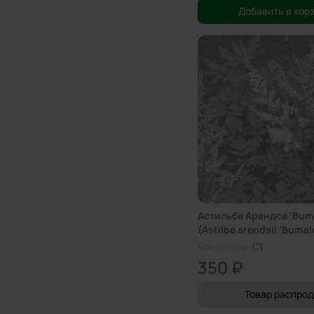
Добавить в кор
Астильба Арендса ‘Bum
(Astilbe arendsii ‘Bumal
Контейнер:
C1
350 ₽
Товар распро