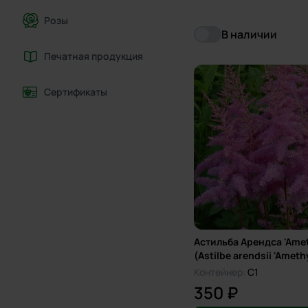
Розы
В наличии
Печатная продукция
Сертификаты
Астильба Арендса 'Amet
(Astilbe arendsii 'Amethy
Контейнер:
C1
350 ₽