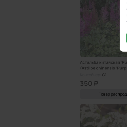
Астильба китайская ‘Pu
(Astilbe chinensis ‘Purp
Контейнер:
C1
350 ₽
Товар распро