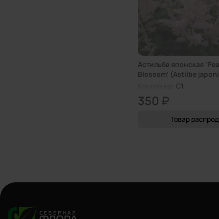
Астильба японская ‘Pe
Blossom’ (Astilbe japon
Blossom’)
Контейнер:
C1
350 ₽
Товар распро