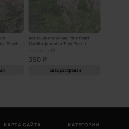
ach
Астильба японская ‘Pink Pearl’
ica ‘Peach
(Astilbe japonica ‘Pink Pearl’)
Контейнер:
C1
350 ₽
дан
Товар распродан
КАРТА САЙТА
КАТЕГОРИИ