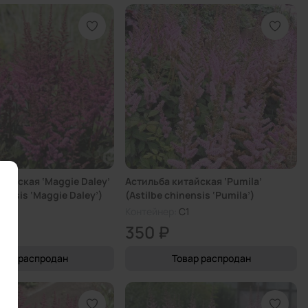
тайская ‘Maggie Daley’
Астильба китайская ‘Pumila’
nensis ‘Maggie Daley’)
(Astilbe chinensis ‘Pumila’)
C1
Контейнер:
C1
350 ₽
о
вар распродан
Товар распродан