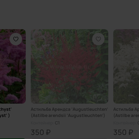
hyst'
Астильба Арендса ‘Augustleuchten’
Астильба Ар
st' )
(Astilbe arendsii ‘Augustleuchten’)
(Astilbe are
Контейнер:
C1
Контейнер:
350 ₽
350 ₽