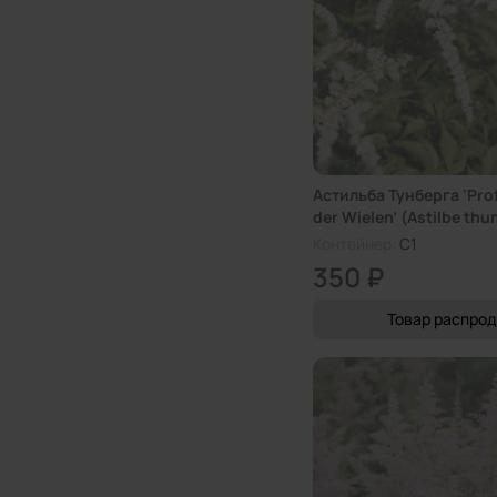
Астильба Тунберга ‘Pro
der Wielen’ (Astilbe thun
van der Wielen’)
Контейнер:
C1
350 ₽
Товар распро