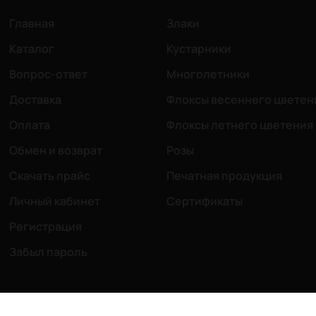
Главная
Злаки
Каталог
Кустарники
Вопрос-ответ
Многолетники
Доставка
Флоксы весеннего цветен
Оплата
Флоксы летнего цветения
Обмен и возврат
Розы
Скачать прайс
Печатная продукция
Личный кабинет
Сертификаты
Регистрация
Забыл пароль