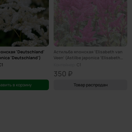
онская 'Deutschland'
Астильба японская ‘Elisabeth van
onica 'Deutschland')
Veen’ (Astilbe japonica ‘Elisabeth
van Veen’)
C1
Контейнер:
C1
350 ₽
авить в корзину
Товар распродан