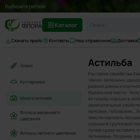
Выберите регион
Каталог
Скачать прайс
Контакты
Наш справочник
Доставка
Астильба
Злаки
Растение семейства Кам
тёмно-зелёными, дважд
Кустарники
разной длины и плотнос
Идеальное место- полут
Многолетники
Астильбы хороши в любо
замечательное свойств
ирисами, гейхерами...
Флоксы весеннего
замульчировать посадк
цветения
хороши в групповой пос
лучше сразу оставить н
Флоксы летнего цветения
летниками. Позднее, ра