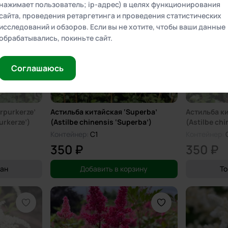
нажимает пользователь; ip-адрес) в целях функционирования
сайта, проведения ретаргетинга и проведения статистических
Выбирая регион доставки, вы подтверждаете, что
исследований и обзоров. Если вы не хотите, чтобы ваши данные
ознакомились с
правилами доставки
обрабатывались, покиньте сайт.
Соглашаюсь
rpurkerze’
Астильба китайская ‘Superba’
Астильба ки
urkerze’)
(Astilbe chinensis ‘Superba’)
(Astilbe chi
Контейнер:
C1
Контейнер:
350 ₽
350 ₽
дан
Добавить в корзину
То