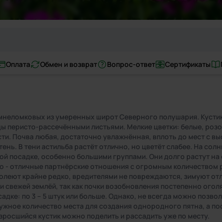
Оплата
Обмен и возврат
Вопрос-ответ
Сертификаты
неломковых из умеренных широт Северного полушария. Кустики, 
ы перисто-рассечёнными листьями. Мелкие цветки: белые, розо
ти. Почва любая, достаточно увлажнённая, вплоть до мест с вы
ень. В тени астильба растёт отлично, но цветёт слабее. На сол
й посадке, особенно большими группами. Они долго растут на 
о - отличные партнёрские отношения с огромным количеством р
 Болеют крайне редко, вредителями не повреждаются, зимуют о
и свежей землёй, так как почки возобновления постепенно ого
адке: по 3 – 5 штук или больше. Однако, не всегда можно позвол
ужное количество места для создания однородного пятна, а по
зросшийся кустик можно поделить и рассадить уже по месту.