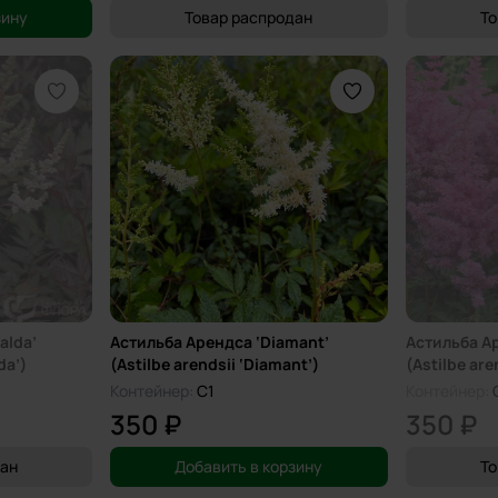
зину
Товар распродан
То
alda’
Астильба Арендса ‘Diamant’
Астильба Ар
da’)
(Astilbe arendsii ‘Diamant’)
(Astilbe are
Контейнер:
C1
Контейнер:
350 ₽
350 ₽
дан
Добавить в корзину
То