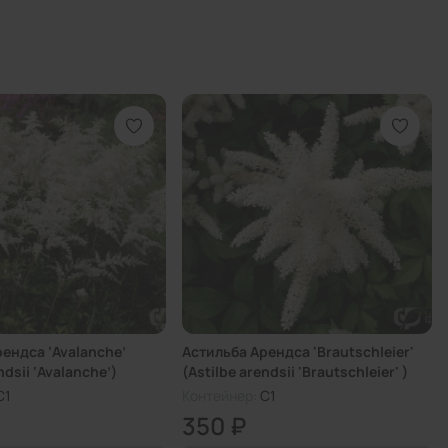
ендса ‘Avalanche’
Астильба Арендса 'Brautschleier'
ndsii ‘Avalanche’)
(Astilbe arendsii 'Brautschleier' )
C1
Контейнер:
C1
350 ₽