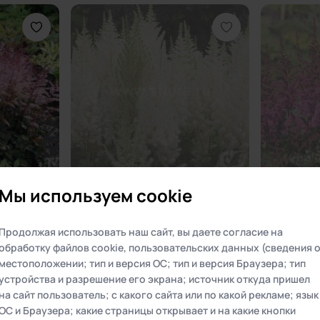
ft Lace’
Астильба китайская ‘Diamonds and
Астильба ки
Мы используем cookie
ace’)
Pearls’ (Astilbe chinensis
(Astilbe chi
‘Diamonds and Pearls’)
Контейнер:
C1
Контейнер:
Продолжая использовать наш сайт, вы даете согласие на
Выберите адрес доставки
500 ₽
350 ₽
обработку файлов cookie, пользовательских данных (сведения 
Выберите адрес, чтобы видеть актуальные цены и
местоположении; тип и версия ОС; тип и версия Браузера; тип
зину
Товар распродан
То
наличие товаров в интернет-магазине
устройства и разрешение его экрана; источник откуда пришел
на сайт пользователь; с какого сайта или по какой рекламе; язык
ОС и Браузера; какие страницы открывает и на какие кнопки
Санкт-Петербург и ЛО