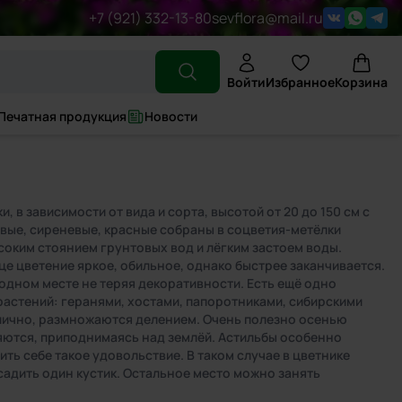
+7 (921) 332-13-80
sevflora@mail.ru
Войти
Избранное
Корзина
Печатная продукция
Новости
в зависимости от вида и сорта, высотой от 20 до 150 см с
вые, сиреневые, красные собраны в соцветия-метёлки
соким стоянием грунтовых вод и лёгким застоем воды.
нце цветение яркое, обильное, однако быстрее заканчивается.
одном месте не теряя декоративности. Есть ещё одно
астений: геранями, хостами, папоротниками, сибирскими
тлично, размножаются делением. Очень полезно осенью
ляются, приподнимаясь над землёй. Астильбы особенно
ить себе такое удовольствие. В таком случае в цветнике
садить один кустик. Остальное место можно занять