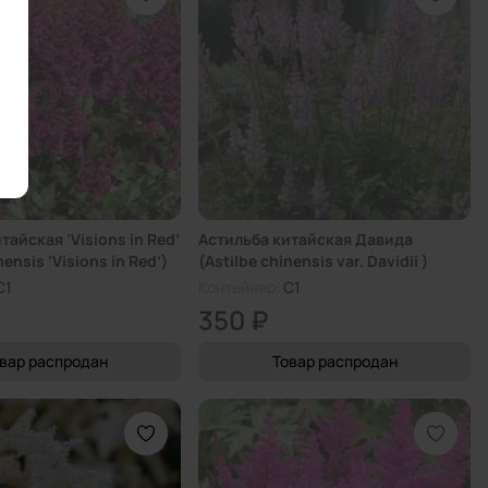
тайская ‘Visions in Red’
Астильба китайская Давида
nensis ‘Visions in Red’)
(Astilbe chinensis var. Davidii )
C1
Контейнер:
C1
350 ₽
вар распродан
Товар распродан