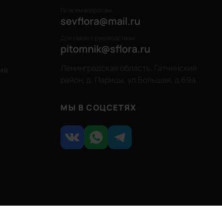
По всем вопросам:
sevflora@mail.ru
Для связи с руководством:
pitomnik@sflora.ru
Ленинградская область, Гатчинский
ия
район, д. Парицы, ул.Большая, д.69а
МЫ В СОЦСЕТЯХ
РАЗРАБОТКА WEBINK.