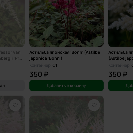
fessor van
Астильба японская 'Bonn' (Astilbe
Астильба яп
bergii ‘Prof.
japonica 'Bonn')
(Astilbe jap
Контейнер:
C1
Контейнер:
350 ₽
350 ₽
дан
Добавить в корзину
Доб