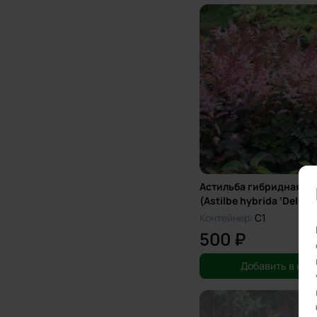
Астильба гибридная ‘Del
(Astilbe hybrida ‘Delft L
Контейнер:
C1
500 ₽
Добавить в кор