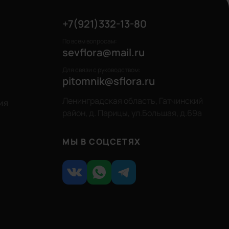
+7(921)332-13-80
По всем вопросам:
sevflora@mail.ru
Для связи с руководством:
pitomnik@sflora.ru
Ленинградская область, Гатчинский
ия
район, д. Парицы, ул.Большая, д.69а
МЫ В СОЦСЕТЯХ