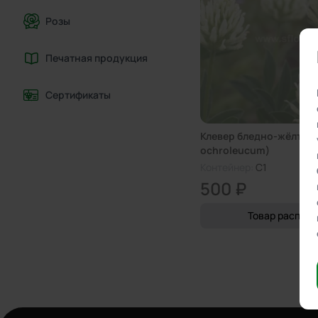
Розы
Печатная продукция
Сертификаты
Клевер бледно-жёлтый (
ochroleucum)
Контейнер:
C1
500 ₽
Товар распро