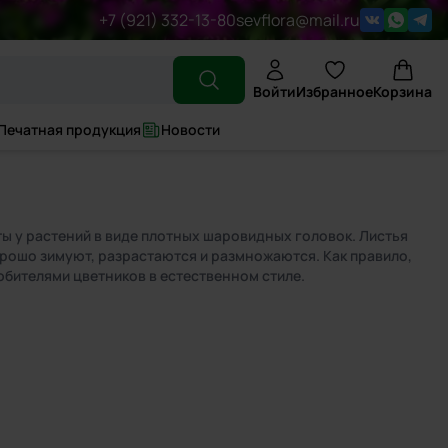
+7 (921) 332-13-80
sevflora@mail.ru
Войти
Избранное
Корзина
Печатная продукция
Новости
ты у растений в виде плотных шаровидных головок. Листья
орошо зимуют, разрастаются и размножаются. Как правило,
бителями цветников в естественном стиле.