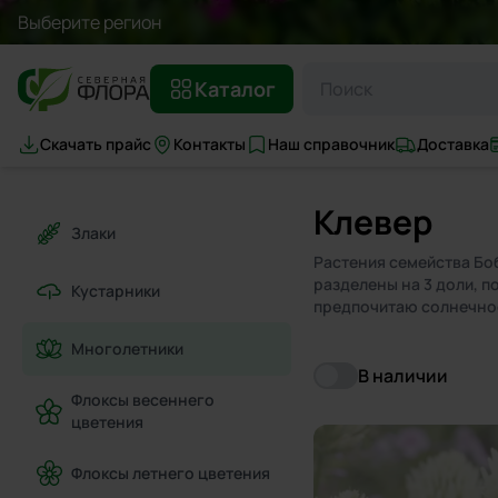
Выберите регион
Каталог
Скачать прайс
Контакты
Наш справочник
Доставка
Клевер
Злаки
Растения семейства Боб
разделены на 3 доли, п
Кустарники
предпочитаю солнечное
Многолетники
В наличии
Флоксы весеннего
цветения
Флоксы летнего цветения