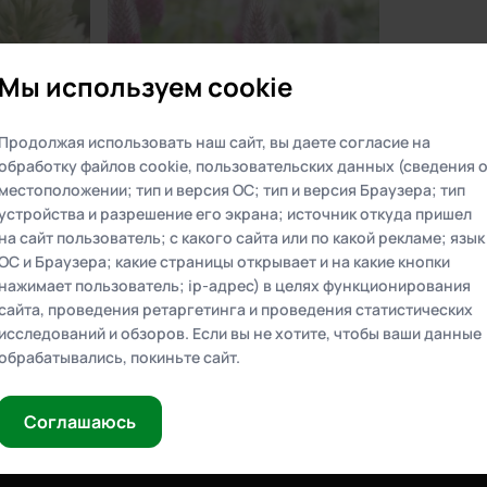
Мы используем cookie
Продолжая использовать наш сайт, вы даете согласие на
Выберите адрес доставки
обработку файлов cookie, пользовательских данных (сведения 
Выберите адрес, чтобы видеть актуальные цены и
местоположении; тип и версия ОС; тип и версия Браузера; тип
Trifolium
Клевер красноватый (Trifolium
наличие товаров в интернет-магазине
устройства и разрешение его экрана; источник откуда пришел
rubens)
на сайт пользователь; с какого сайта или по какой рекламе; язык
Контейнер:
C1
ОС и Браузера; какие страницы открывает и на какие кнопки
Санкт-Петербург и ЛО
450 ₽
нажимает пользователь; ip-адрес) в целях функционирования
сайта, проведения ретаргетинга и проведения статистических
Выбирая регион доставки, вы подтверждаете, что
дан
Товар распродан
исследований и обзоров. Если вы не хотите, чтобы ваши данные
ознакомились с
правилами доставки
обрабатывались, покиньте сайт.
Соглашаюсь